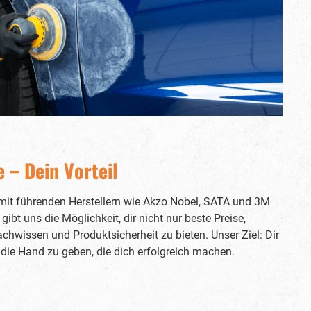
aufgetragen werden. Angaben zur
Produktsicherheitsverordnung (GPSR)
Verantwortliche Person nach der GPSR
Verantwortlich für dieses Produkt ist
der in der Europäischen Union
niedergelassene Wirtschaftsakteur:
SCHOLL Concepts GmbH
Maybachstraße 7 D-71686 Remseck am
Neckar Telefon: +49 7141 29299-0
Telefax: +49 7141 29299-10 E-Mail:
info@schollconcepts.com Der für das
Produkt verantwortliche
Wirtschaftsakteur ist auch auf dem
 – Dein Vorteil
Produkt bzw. der Produktverpackung
oder in einer dem Produkt beigefügten
Unterlage zu finden.
 mit führenden Herstellern wie Akzo Nobel, SATA und 3M
bt uns die Möglichkeit, dir nicht nur beste Preise,
chwissen und Produktsicherheit zu bieten. Unser Ziel: Dir
die Hand zu geben, die dich erfolgreich machen.