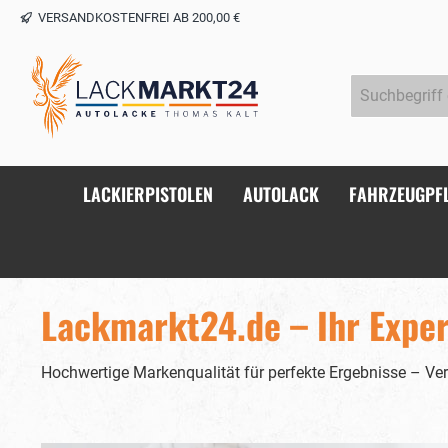
VERSANDKOSTENFREI AB 200,00 €
springen
Zur Hauptnavigation springen
LACKIERPISTOLEN
AUTOLACK
FAHRZEUGPF
Lackmarkt24.de – Ihr Exper
Hochwertige Markenqualität für perfekte Ergebnisse – Ver