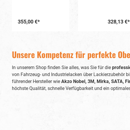
hera
aus.Eine L
bringt ve
328,13 €*
Farbze
gl
In den Warenkorb
hochwe
bietet eine
den Verb
Unsere Kompetenz für perfekte Obe
ihrer präzis
ein 
Lackierpistole ist zu
In unserem Shop finden Sie alles, was Sie für die
professi
einer la
LS-40
von Fahrzeug- und Industrielacken über Lackierzubehör bi
EcoS
führender Hersteller wie
Akzo Nobel, 3M, Mirka, SATA, F
Merkmale, die sie auszeic
höchste Qualität, schnelle Verfügbarkeit und ein optimales
mit ein
aus
Luftstro
Farbze
Pist
Gestaltu
und eine prä
Lackierv