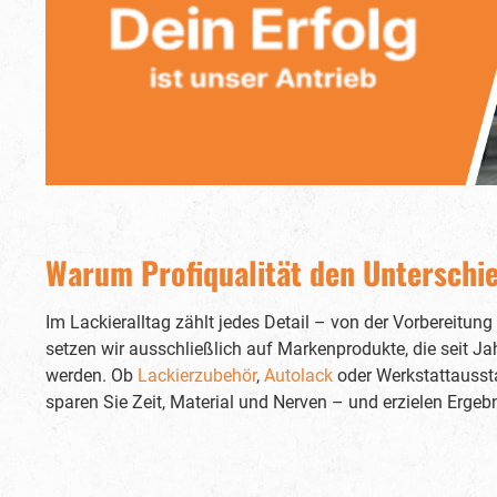
Farbze
Pist
Gestaltu
und eine prä
Lackierv
zudem praktis
Beche
Auf
Lackie
Vergleich zur 
auch ei
Base Series2. De
liegt in
Warum Profiqualität den Unterschi
eine noch präzise
Lackier
dem Anwender, den Druck exakt auf die
Im Lackieralltag zählt jedes Detail – von der Vorbereitun
indivi
setzen wir ausschließlich auf Markenprodukte, die seit Ja
einzuste
erzielen.Di
werden. Ob
Lackierzubehör
,
Autolack
oder Werkstattaussta
verschi
sparen Sie Zeit, Material und Nerven – und erzielen Ergeb
um den spezifischen Anforder
ge
Düsengrößen sin
1,5 
Düsengröße 