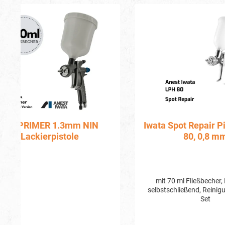
Produktgalerie überspringen
Iwata Spot Repair Pistole, LPH
Iwat
80, 0,8 mm
mit 70 ml Fließbecher, Luftnippel
Die LS-400 Base Series2 Standard im
selbstschließend, Reinigungsbürsten-
EcoSet von
Set
für 
entwicke
Lackiere