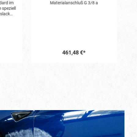
 a
Das Premium Car Wax W6+ ist eine
besonders leistungsfähige und moderne
Lackversiegelung. Natürliches
Carnauba-Wachs und hochwertige
synthetische Komponenten schützen
den Lack dauerhaft vor
Witterungseinflüssen und sorgen für
einen satten und lang anhaltenden
Spiegelglanz. Die einfache Handhabung
22,60 €*
wird Sie überzeugen. Bei Lacken mit
starken Gebrauchsspuren empfehlen
wir eine Lackvorreinigung mit einer
In den Warenkorb
SCHOLL Schleifpaste ("heavy" oder
"medium" cut). Wir empfehlen
grundsätzlich die manuelle
Verarbeitung mit dem handlichen,
schwarzen Applikations-Puck. Die
Poliermittelrückstände einfach mit dem
saumfreien, roten MicroPLUS
Finishtuch abwischen. Bei der
maschinellen Verarbeitung mit
rotierenden oder exzentrischen
Poliermaschinen sollte die Premium
Versiegelung W6+ mit dem
orangefarbenen SCHOLL Polierpad