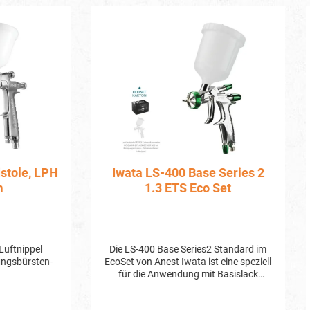
a LS-400 Base Series 2
SataJet 1000 K RP, Dü
1.3 ETS Eco Set
mm
Materialanschluß G 3/8
 Anest Iwata ist eine speziell
die Anwendung mit Basislack
lte Lackierpistole. Sie bietet
rn eine Reihe von Vorteilen und