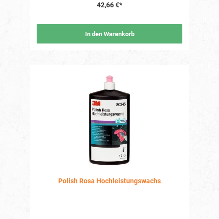
42,66 €*
Anwendungen, von der Staubentfernung bis zum
Auffrischen von Scheinwerfern. Sie hat eine überragende
Schleifkraft und sorgt für einen hervorragenden Glanz auf
jeder Lackoberfläche. Vorteile • Diese Paste poliert schnell
In den Warenkorb
und bringt einen Glanz von 95 % zurück. Dank ihrer
Nanotechnologie bleibt sie lange "nass" und minimiert
Trockenrückstände. Geeignet für alte und neue Lacke
sowie 2K-Produkte und Keramiklacke. • Kann für
verschiedene Anwendungen verwendet werden: Entfernen
von Staub, Polieren von Beilackierzonen, Polieren von
Verschmutzungen nach dem Schleifen, Wiederherstellen
des Glanzes bei alten, matten Lacken, Auffrischen von
Scheinwerfern. • 1 Produkt von Anfang bis Ende • Auf
Wasserbasis • Für den Einsatz auf frischen und verwitterten
Lacken • Bis zu 50 % Zeitersparnis Angaben zur
Produktsicherheitsverordnung (GPSR) Verantwortliche
Person nach der GPSR Verantwortlich für dieses Produkt
ist der in der Europäischen Union niedergelassene
Wirtschaftsakteur: E.M.M. Deutschland GmbH
Bahnhofsplatz 2 d 65549 Limburg Germany T. +49 64 31 /
94 52 64 0 F. +49 64 31 / 94 52 64 11 Der für das Produkt
verantwortliche Wirtschaftsakteur ist auch auf dem
Produkt bzw. der Produktverpackung oder in einer dem
Produkt beigefügten Unterlage zu finden.
Polish Rosa Hochleistungswachs