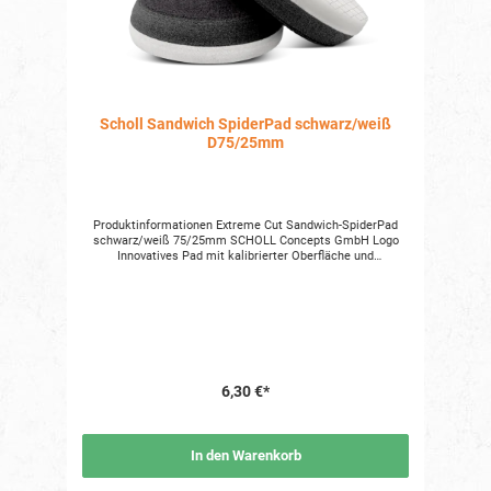
auf dem Produkt bzw. der Produktverpackung oder in einer
dem Produkt beigefügten Unterlage zu finden.
Scholl Sandwich SpiderPad schwarz/weiß
D75/25mm
Produktinformationen Extreme Cut Sandwich-SpiderPad
schwarz/weiß 75/25mm SCHOLL Concepts GmbH Logo
Innovatives Pad mit kalibrierter Oberfläche und
zweischichtigem Aufbau, maximaler Abtrag bei geringer
Hitzeentwicklung auf frischen Lacken. Das schwarz-weiße
Extreme Cut Sandwich-SpiderPad eignet sich sowohl für
frischen als auch für gebrauchten Lack. Ideal für den
Einsatz mit Rotations- und Exzenterpolierern bietet es die
perfekte Kombination aus maximaler Abrasivität und langer
Standzeit. Ein Großteil unserer Polierscheiben wird für
industrielle Finisharbeiten in der Automobilbranche
6,30 €*
gefertigt. Das hohe Qualitätsbewusstsein dieser Branche
und der Anspruch an maximale Effizienz prägen seit jeher
unsere Entwicklung und Fertigung. Entwickelt und
produziert in Deutschland, ist es präzise auf unsere
In den Warenkorb
Hochleistungs-Schleifpasten abgestimmt. Dank der
patentierten Spider-Technologie bietet dieses SpiderPad
eine strukturierte, vergrößerte Oberfläche, die eine optimale