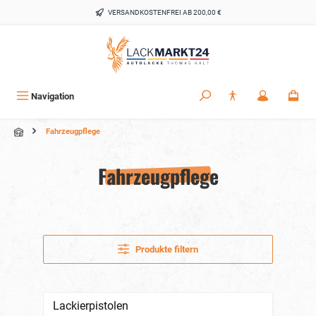
alt springen
VERSANDKOSTENFREI AB 200,00 €
Navigation
Fahrzeugpflege
Fahrzeugpflege
Produkte filtern
Lackierpistolen