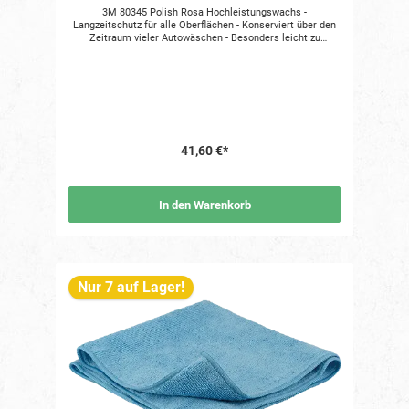
3M 80345 Polish Rosa Hochleistungswachs -
Langzeitschutz für alle Oberflächen - Konserviert über den
Zeitraum vieler Autowäschen - Besonders leicht zu
verarbeiten Zubehör: Scotch-Brite Hochleistungstuch 2010
oder Einwegpoliertuch 34568 Herstellerangaben nach GPSR
3M Deutschland GmbH, Carl-Schurz-Str. 1, 41453 Neuss,
Deutschland, 03222 1099001, https://www.3m.com/
41,60 €*
In den Warenkorb
Nur 7 auf Lager!