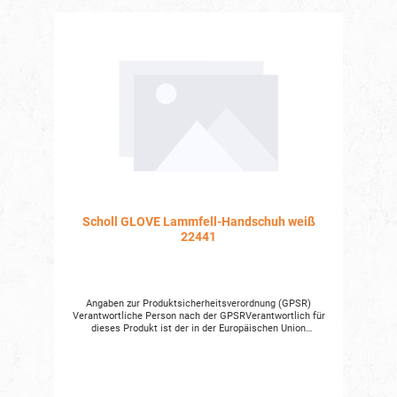
Scholl GLOVE Lammfell-Handschuh weiß
22441
Angaben zur Produktsicherheitsverordnung (GPSR)
Verantwortliche Person nach der GPSRVerantwortlich für
dieses Produkt ist der in der Europäischen Union
niedergelassene Wirtschaftsakteur: SCHOLL Concepts
GmbHMaybachstraße 7 D-71686 Remseck am Neckar
Telefon: +49 7141 29299-0 Telefax: +49 7141 29299-10 E-
Mail: info@schollconcepts.com Der für das Produkt
verantwortliche Wirtschaftsakteur ist auch auf dem