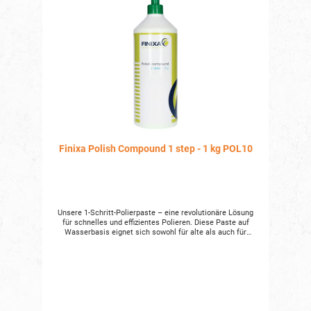
Finixa Polish Compound 1 step - 1 kg POL10
Unsere 1-Schritt-Polierpaste – eine revolutionäre Lösung
für schnelles und effizientes Polieren. Diese Paste auf
Wasserbasis eignet sich sowohl für alte als auch für
frische Lacke und basiert auf Nanotechnologie, um ein
glänzendes Finish mit einem bemerkenswerten Glanzgrad
von 95 % zu erzielen. Sie verkürzt nicht nur die Polierzeit um
bis zu 50 %, sondern macht auch Masken oder Handschuhe
überflüssig. Ihre langlebige „nasse“ Zusammensetzung
minimiert das Risiko auf Trockenpulverrückstände und
gestaltet die Reinigung sauber und einfach. Unsere 1-
Schritt-Polierpaste eignet sich ideal für verschiedene