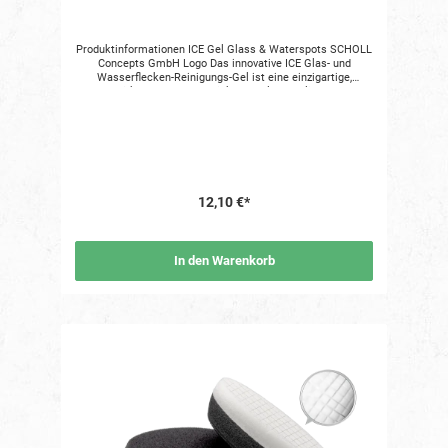
Produktinformationen ICE Gel Glass & Waterspots SCHOLL
Concepts GmbH Logo Das innovative ICE Glas- und
Wasserflecken-Reinigungs-Gel ist eine einzigartige,
hochwirksame und hochviskose Gel-Formulierung zur
effektiven Reinigung von Glas- und Lack-Oberflächen. Ein
unverwechselbares Merkmal des Reinigungs-Gels ist sein
integrierter "Ablauf-Stopp". Beim Aufsprühen des Reinigers
kann dieser auf senkrechten Glas- und Lackflächen nicht
mehr ablaufen, was zu einer noch effizienteren und sehr
sparsamen Glasreinigung beiträgt. ICE ist bestens
geeignet, um Oberflächen in Sekunden von hartnäckigen
12,10 €*
Kalk- und Wasserflecken zu befreien. Ein Muss für jeden
Autoliebhaber und eine clevere Reinigungslösung nach der
Autowäsche. ANWENDUNG AUF GLAS: ICE auf die zu
reinigenden Glasflächen aufsprühen und anschließend mit
In den Warenkorb
einem Papiertuch in kreisenden Bewegungen einreiben. ICE
verdunstet spontan und hinterlässt streifenfreie
Glasflächen. ANWENDUNG AUF LACK UND ANDEREN
GLATTEN OBERFLÄCHEN: ICE aufsprühen und
anschließend mit dem weichen, roten MicroPLUS
Poliertuch abwischen – fertig! Bestens geeignet für
Chromflächen. Angaben zur Produktsicherheitsverordnung
(GPSR) Verantwortliche Person nach der GPSR
Verantwortlich für dieses Produkt ist der in der
Europäischen Union niedergelassene Wirtschaftsakteur:
SCHOLL Concepts GmbH Maybachstraße 7 D-71686
Remseck am Neckar Telefon: +49 7141 29299-0 Telefax:
+49 7141 29299-10 E-Mail: info@schollconcepts.com Der
für das Produkt verantwortliche Wirtschaftsakteur ist auch