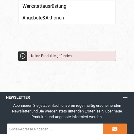
Werkstattausrüstung
Angebote&Aktionen
Keine Produkte gefunden.
NEWSLETTER
Abonnieren Sie jetzt einfach unseren regelmäßig erscheinenden
Newsletter und Sie werden stets unter den Ersten sein, über neue
Produkte und Angebote informiert werden.
E-
Mail-
Adresse*