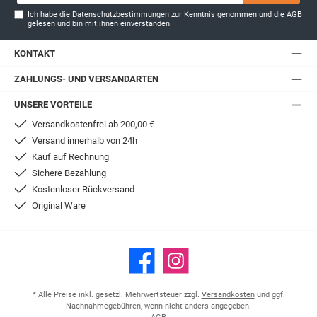
Ich habe die
Datenschutzbestimmungen
zur Kenntnis genommen und die
AGB
gelesen und bin mit ihnen einverstanden.
KONTAKT
ZAHLUNGS- UND VERSANDARTEN
UNSERE VORTEILE
Versandkostenfrei ab 200,00 €
Versand innerhalb von 24h
Kauf auf Rechnung
Sichere Bezahlung
Kostenloser Rückversand
Original Ware
Facebook
Instagram
* Alle Preise inkl. gesetzl. Mehrwertsteuer zzgl.
Versandkosten
und ggf.
Nachnahmegebühren, wenn nicht anders angegeben.