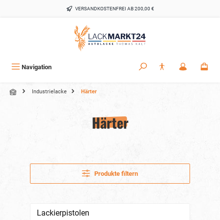
alt springen
VERSANDKOSTENFREI AB 200,00 €
Navigation
Industrielacke
Härter
Härter
Produkte filtern
Lackierpistolen