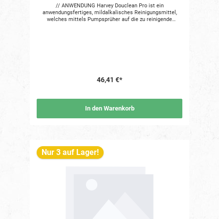
// ANWENDUNG Harvey Douclean Pro ist ein
anwendungsfertiges, mildalkalisches Reinigungsmittel,
welches mittels Pumpsprüher auf die zu reinigende
Oberfläche aufgebracht wird. Anschliessend wird die
behandelte Oberfläche mit einem sauberen Tuch trocken
gewischt. Mögliche Einsatzbereiche: · Vorreinigung von
angeschliffenen Flächen vor der Lackierung · Blankes
Metall wie Stahl, Aluminium, verzinkter Stahl, ...
46,41 €*
In den Warenkorb
Nur 3 auf Lager!