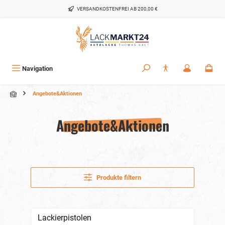
alt springen
VERSANDKOSTENFREI AB 200,00 €
Navigation
Angebote&Aktionen
Angebote&Aktionen
Produkte filtern
Lackierpistolen