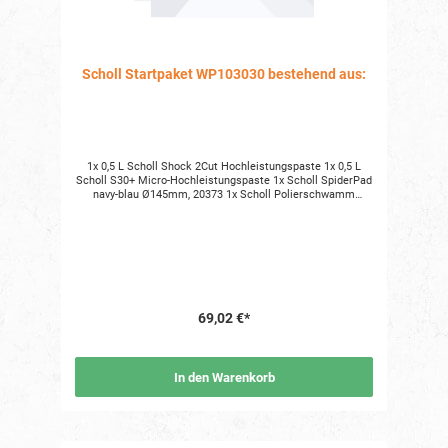
Scholl Startpaket WP103030 bestehend aus:
1x 0,5 L Scholl Shock 2Cut Hochleistungspaste 1x 0,5 L
Scholl S30+ Micro-Hochleistungspaste 1x Scholl SpiderPad
navy-blau Ø145mm, 20373 1x Scholl Polierschwamm
orange Ø145mm, 20353 1x Scholl MicroPlus Poliertuch rot
1x Systemposter
69,02 €*
In den Warenkorb