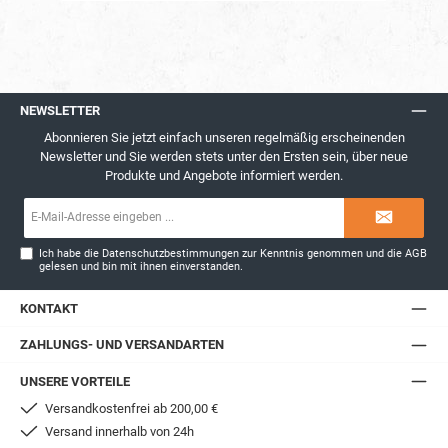
NEWSLETTER
Abonnieren Sie jetzt einfach unseren regelmäßig erscheinenden
Newsletter und Sie werden stets unter den Ersten sein, über neue
Produkte und Angebote informiert werden.
E-
Mail-
Adresse*
Ich habe die
Datenschutzbestimmungen
zur Kenntnis genommen und die
AGB
gelesen und bin mit ihnen einverstanden.
KONTAKT
ZAHLUNGS- UND VERSANDARTEN
UNSERE VORTEILE
Versandkostenfrei ab 200,00 €
Versand innerhalb von 24h