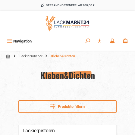
alt springen
VERSANDKOSTENFREI AB 200,00 €
Navigation
Lackierzubehör
Kleben&Dichten
Kleben&Dichten
Produkte filtern
Lackierpistolen