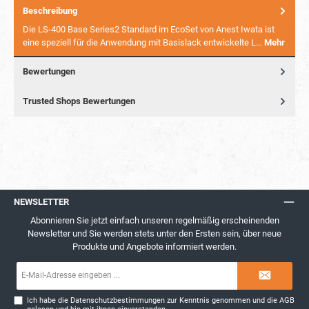
Beschreibung
Die LS-400 Base Series2 Standard im EcoSet von Anest Iwata ist
eine speziell für die Anwendung mit Basislack entwickelte L…
Mehr
Bewertungen
Trusted Shops Bewertungen
NEWSLETTER
Abonnieren Sie jetzt einfach unseren regelmäßig erscheinenden
Newsletter und Sie werden stets unter den Ersten sein, über neue
Produkte und Angebote informiert werden.
E-
Mail-
Adresse*
Ich habe die
Datenschutzbestimmungen
zur Kenntnis genommen und die
AGB