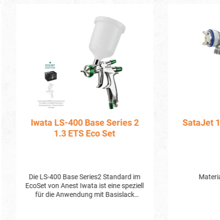
a LS-400 Base Series 2
SataJet 1000 K RP, Dü
1.3 ETS Eco Set
mm
Materialanschluß G 3/8
 Anest Iwata ist eine speziell
die Anwendung mit Basislack
lte Lackierpistole. Sie bietet
rn eine Reihe von Vorteilen und