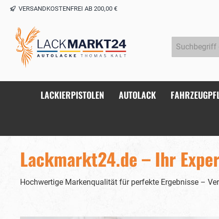
VERSANDKOSTENFREI AB 200,00 €
springen
Zur Hauptnavigation springen
LACKIERPISTOLEN
AUTOLACK
FAHRZEUGPF
Lackmarkt24.de – Ihr Exper
Hochwertige Markenqualität für perfekte Ergebnisse – Ver