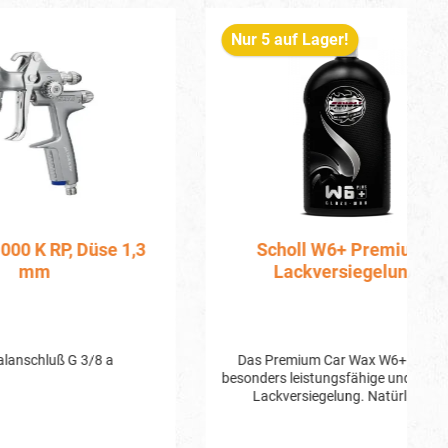
Nur 5 auf Lager!
N
se 1,3
Scholl W6+ Premium-
Q
Lackversiegelung
 a
Das Premium Car Wax W6+ ist eine
besonders leistungsfähige und moderne
Lackversiegelung. Natürliches
Carnauba-Wachs und hochwertige
synthetische Komponenten schützen