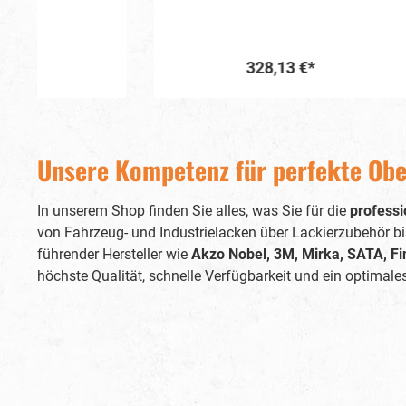
hera
aus.Eine L
bringt ve
328,13 €*
Farbze
gl
In den Warenkorb
hochwe
bietet eine
den Verb
Unsere Kompetenz für perfekte Obe
ihrer präzis
ein 
Lackierpistole ist zu
In unserem Shop finden Sie alles, was Sie für die
professi
einer la
LS-40
von Fahrzeug- und Industrielacken über Lackierzubehör bi
EcoS
führender Hersteller wie
Akzo Nobel, 3M, Mirka, SATA, F
Merkmale, die sie auszeic
höchste Qualität, schnelle Verfügbarkeit und ein optimales
mit ein
aus
Luftstro
Farbze
Pist
Gestaltu
und eine prä
Lackierv