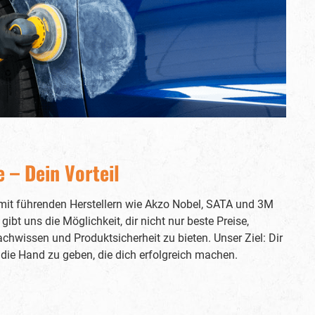
aufgetragen werden. Angaben zur
Produktsicherheitsverordnung (GPSR)
Verantwortliche Person nach der GPSR
Verantwortlich für dieses Produkt ist
der in der Europäischen Union
niedergelassene Wirtschaftsakteur:
SCHOLL Concepts GmbH
Maybachstraße 7 D-71686 Remseck am
Neckar Telefon: +49 7141 29299-0
Telefax: +49 7141 29299-10 E-Mail:
info@schollconcepts.com Der für das
Produkt verantwortliche
Wirtschaftsakteur ist auch auf dem
 – Dein Vorteil
Produkt bzw. der Produktverpackung
oder in einer dem Produkt beigefügten
Unterlage zu finden.
 mit führenden Herstellern wie Akzo Nobel, SATA und 3M
bt uns die Möglichkeit, dir nicht nur beste Preise,
chwissen und Produktsicherheit zu bieten. Unser Ziel: Dir
die Hand zu geben, die dich erfolgreich machen.