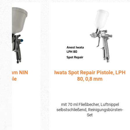
Produktgalerie überspringen
Iwata Spot Repair Pistole, LPH
Iwat
80, 0,8 mm
mit 70 ml Fließbecher, Luftnippel
Die LS-400 Base Series2 Standard im
selbstschließend, Reinigungsbürsten-
EcoSet von
Set
für 
entwicke
Lackiere