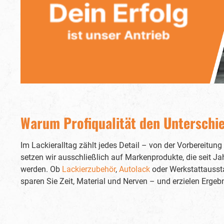
Farbze
Pist
Gestaltu
und eine prä
Lackierv
zudem praktis
Beche
Auf
Lackie
Vergleich zur 
auch ei
Base Series2. De
liegt in
Warum Profiqualität den Unterschi
eine noch präzise
Lackier
dem Anwender, den Druck exakt auf die
Im Lackieralltag zählt jedes Detail – von der Vorbereitun
indivi
setzen wir ausschließlich auf Markenprodukte, die seit Ja
einzuste
erzielen.Di
werden. Ob
Lackierzubehör
,
Autolack
oder Werkstattaussta
verschi
sparen Sie Zeit, Material und Nerven – und erzielen Ergeb
um den spezifischen Anforder
ge
Düsengrößen sin
1,5 
Düsengröße 