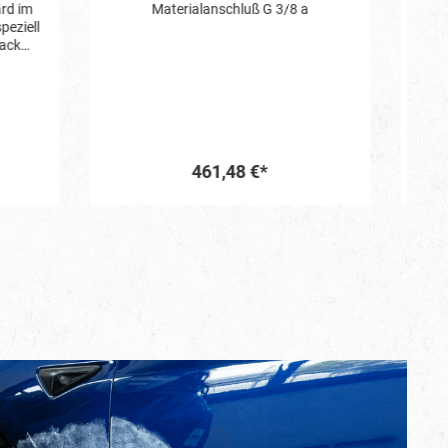
 a
Das Premium Car Wax W6+ ist eine
besonders leistungsfähige und moderne
Lackversiegelung. Natürliches
Carnauba-Wachs und hochwertige
synthetische Komponenten schützen
den Lack dauerhaft vor
Witterungseinflüssen und sorgen für
einen satten und lang anhaltenden
Spiegelglanz. Die einfache Handhabung
22,60 €*
wird Sie überzeugen. Bei Lacken mit
starken Gebrauchsspuren empfehlen
wir eine Lackvorreinigung mit einer
In den Warenkorb
SCHOLL Schleifpaste ("heavy" oder
"medium" cut). Wir empfehlen
grundsätzlich die manuelle
Verarbeitung mit dem handlichen,
schwarzen Applikations-Puck. Die
Poliermittelrückstände einfach mit dem
saumfreien, roten MicroPLUS
Finishtuch abwischen. Bei der
maschinellen Verarbeitung mit
rotierenden oder exzentrischen
Poliermaschinen sollte die Premium
Versiegelung W6+ mit dem
orangefarbenen SCHOLL Polierpad