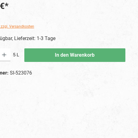
 €*
. zzgl. Versandkosten
ügbar, Lieferzeit: 1-3 Tage
ib den gewünschten Wert ein oder benutze die Schaltflächen um die Anzahl zu erhö
5 L
In den Warenkorb
mer:
SI-523076