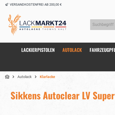
VERSANDKOSTENFREI AB 200,00 €
springen
Zur Hauptnavigation springen
LACKIERPISTOLEN
AUTOLACK
FAHRZEUGPF
Autolack
Klarlacke
Sikkens Autoclear LV Supe