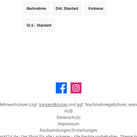
Nachnahme
DHL Standard
Vorkasse
GLS - Standard
Facebook
Instagram
. Mehrwertsteuer zzgl.
Versandkosten
und ggf. Nachnahmegebühren, wenn
AGB
Datenschutz
Impressum
Rücksendungen/Erstattungen
kt24.de - Der Shop für alle Lackierer - Alle Rechte vorbehalten. Theme 