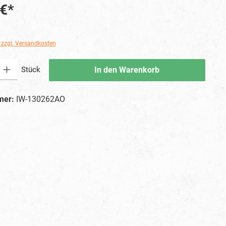
 €*
. zzgl. Versandkosten
ib den gewünschten Wert ein oder benutze die Schaltflächen um die Anzahl zu erhö
Stück
In den Warenkorb
mer:
IW-130262AO