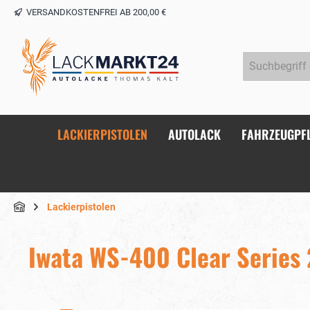
VERSANDKOSTENFREI AB 200,00 €
springen
Zur Hauptnavigation springen
LACKIERPISTOLEN
AUTOLACK
FAHRZEUGPF
Lackierpistolen
Iwata WS-400 Clear Series 