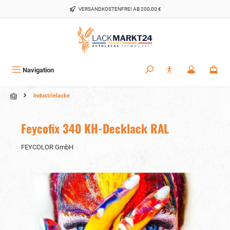
alt springen
VERSANDKOSTENFREI AB 200,00 €
Navigation
Industrielacke
Feycofix 340 KH-Decklack RAL
FEYCOLOR GmbH
Bildergalerie überspringen