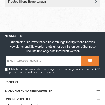
Trusted Shops Bewertungen
NEWSLETTER
Abonnieren Sie jetzt einfach unseren regelmäßig erscheinenden
Newsletter und Sie werden stets unter den Ersten sein, über neue
Produkte und Angebote informiert werden.
E-
Mail-
Adresse*
Ich habe die
Datenschutzbestimmungen
zur Kenntnis genommen und die
AGB
gelesen und bin mit ihnen einverstanden.
KONTAKT
ZAHLUNGS- UND VERSANDARTEN
UNSERE VORTEILE