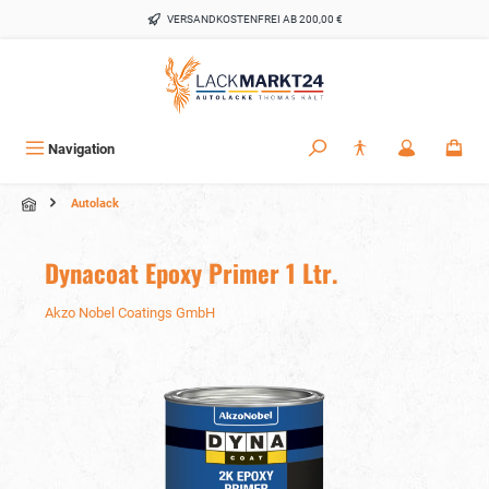
alt springen
VERSANDKOSTENFREI AB 200,00 €
Navigation
Autolack
Dynacoat Epoxy Primer 1 Ltr.
Akzo Nobel Coatings GmbH
Bildergalerie überspringen