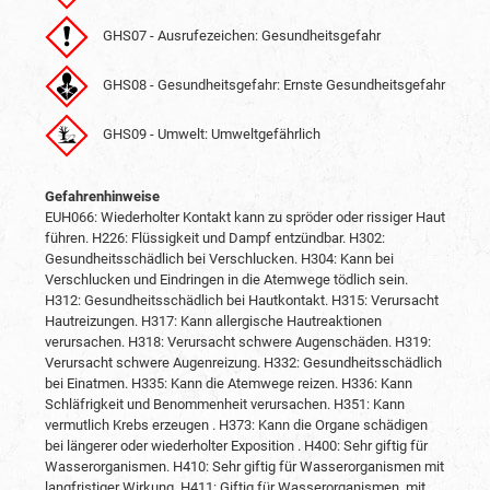
GHS07 - Ausrufezeichen: Gesundheitsgefahr
GHS08 - Gesundheitsgefahr: Ernste Gesundheitsgefahr
GHS09 - Umwelt: Umweltgefährlich
Gefahrenhinweise
EUH066: Wiederholter Kontakt kann zu spröder oder rissiger Haut
führen.
H226: Flüssigkeit und Dampf entzündbar.
H302:
Gesundheitsschädlich bei Verschlucken.
H304: Kann bei
Verschlucken und Eindringen in die Atemwege tödlich sein.
H312: Gesundheitsschädlich bei Hautkontakt.
H315: Verursacht
Hautreizungen.
H317: Kann allergische Hautreaktionen
verursachen.
H318: Verursacht schwere Augenschäden.
H319:
Verursacht schwere Augenreizung.
H332: Gesundheitsschädlich
bei Einatmen.
H335: Kann die Atemwege reizen.
H336: Kann
Schläfrigkeit und Benommenheit verursachen.
H351: Kann
vermutlich Krebs erzeugen .
H373: Kann die Organe schädigen
bei längerer oder wiederholter Exposition .
H400: Sehr giftig für
Wasserorganismen.
H410: Sehr giftig für Wasserorganismen mit
langfristiger Wirkung.
H411: Giftig für Wasserorganismen, mit