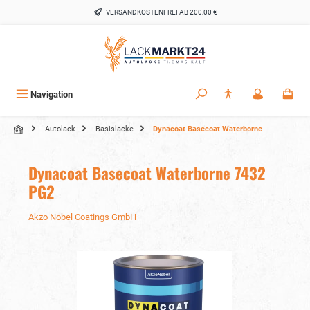
alt springen
VERSANDKOSTENFREI AB 200,00 €
Navigation
Autolack
Basislacke
Dynacoat Basecoat Waterborne
Dynacoat Basecoat Waterborne 7432
PG2
Akzo Nobel Coatings GmbH
Bildergalerie überspringen