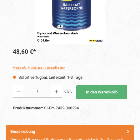
48,60 €*
Preise inkl. MwSt. zzgl. Versandkosten
Sofort verfügbar, Lieferzeit: 1-3 Tage
Produkt Anzahl: Gib den gewünschten Wert ein oder benutze die Schaltflächen um die Anzahl
0,5 L
In den Warenkorb
Produktnummer:
SI-DY-7432-368294
Beschreibung
Dynacoat Basecoat Waterborne Wasserbasislack Der Dynacoat