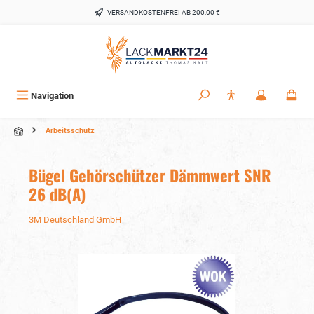
alt springen
VERSANDKOSTENFREI AB 200,00 €
Navigation
Arbeitsschutz
Bügel Gehörschützer Dämmwert SNR
26 dB(A)
3M Deutschland GmbH
Bildergalerie überspringen