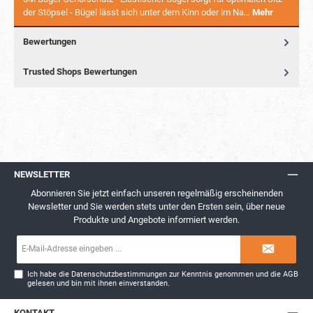
der Stöpsel - Bügel lässt sich unter dem Kinn oder im Na…
Mehr
Bewertungen
Trusted Shops Bewertungen
NEWSLETTER
Abonnieren Sie jetzt einfach unseren regelmäßig erscheinenden
Newsletter und Sie werden stets unter den Ersten sein, über neue
Produkte und Angebote informiert werden.
E-
Mail-
Adresse*
Ich habe die
Datenschutzbestimmungen
zur Kenntnis genommen und die
AGB
gelesen und bin mit ihnen einverstanden.
KONTAKT