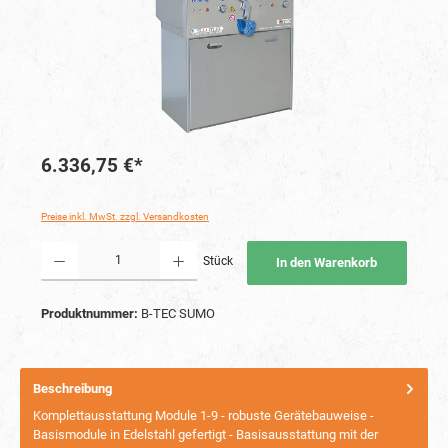
6.336,75 €*
Preise inkl. MwSt. zzgl. Versandkosten
Produkt Anzahl: Gib den gewünschten Wert ein oder benutze die Schaltflächen um die Anzahl
Stück
In den Warenkorb
Produktnummer:
B-TEC SUMO
Beschreibung
Komplettausstattung Module 1-9 - robuste Gerätebauweise -
Basismodule in Edelstahl gefertigt - Basisausstattung mit der