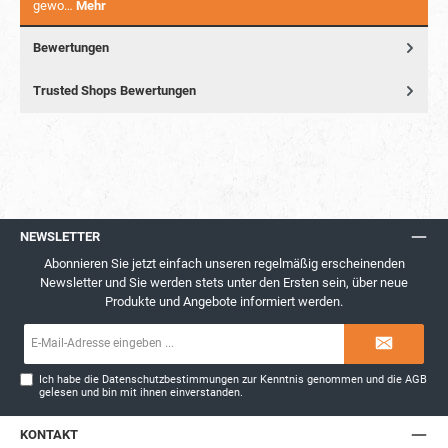
gewo…
Mehr
Bewertungen
Trusted Shops Bewertungen
NEWSLETTER
Abonnieren Sie jetzt einfach unseren regelmäßig erscheinenden
Newsletter und Sie werden stets unter den Ersten sein, über neue
Produkte und Angebote informiert werden.
E-
Mail-
Adresse*
Ich habe die
Datenschutzbestimmungen
zur Kenntnis genommen und die
AGB
gelesen und bin mit ihnen einverstanden.
KONTAKT