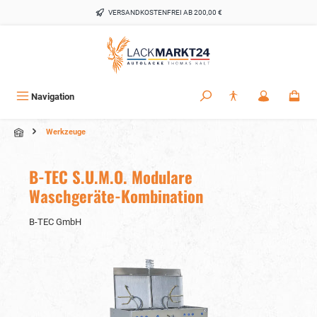
alt springen
VERSANDKOSTENFREI AB 200,00 €
Navigation
Werkzeuge
B-TEC S.U.M.O. Modulare
Waschgeräte-Kombination
B-TEC GmbH
Bildergalerie überspringen